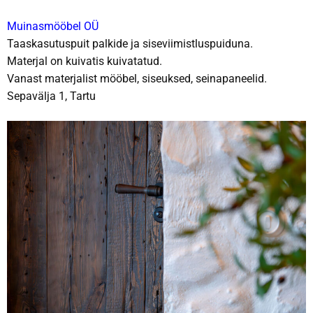
Muinasmööbel OÜ
Taaskasutuspuit palkide ja siseviimistluspuiduna.
Materjal on kuivatis kuivatatud.
Vanast materjalist mööbel, siseuksed, seinapaneelid.
Sepavälja 1, Tartu