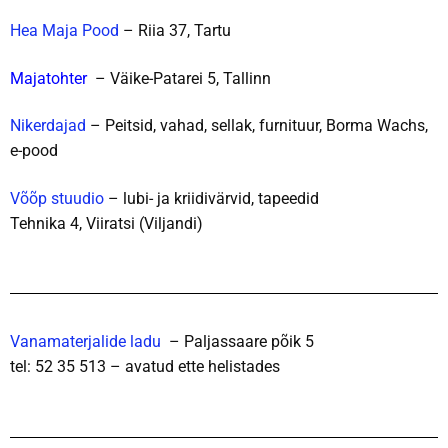
Hea Maja Pood
– Riia 37, Tartu
Majatohter
– Väike-Patarei 5, Tallinn
Nikerdajad
– Peitsid, vahad, sellak, furnituur, Borma Wachs,
e-pood
Võõp stuudio
– lubi- ja kriidivärvid, tapeedid
Tehnika 4, Viiratsi (Viljandi)
Vanamaterjalide ladu
– Paljassaare põik 5
tel: 52 35 513 – avatud ette helistades