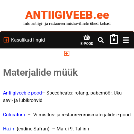
ANTIIGIVEEB.ee
Info antiigi- ja restaureerimishuvilisele ühest kohast
Kasulikud lingid
0
E-POOD
Materjalide müük
Antiigiveeb e-pood
–
Speedheater, rotang, pabernöör, Uku
savi- ja lubikrohvid
Coloratum
– Viimistlus- ja restaureerimismaterjalide e-pood
Ha:im
(endine Safran) – Mardi 9, Tallinn