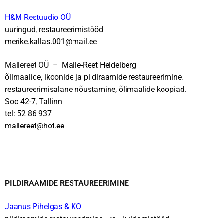
H&M Restuudio OÜ
Polstritööd
uuringud, restaureerimistööd
merike.kallas.001@mail.ee
Maalid, pildiraamid, vitraaž
Mallereet OÜ
– Malle-Reet Heidelberg
Paber, tekstiil, nahk, fotod
õlimaalide, ikoonide ja pildiraamide restaureerimine,
Kellad
restaureerimisalane nõustamine, õlimaalide koopiad.
Soo 42-7, Tallinn
Muusikariistad
tel: 52 86 937
mallereet@hot.ee
PILDIRAAMIDE RESTAUREERIMINE
Jaanus Pihelgas & KO