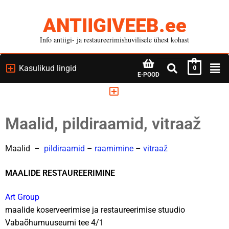
ANTIIGIVEEB.ee
Info antiigi- ja restaureerimishuvilisele ühest kohast
Kasulikud lingid
0
E-POOD
Maalid, pildiraamid, vitraaž
Maalid –
pildiraamid
–
raamimine
–
vitraaž
MAALIDE RESTAUREERIMINE
Mööbel: Tallinn, Põhja – Eesti
Art Group
Mööbel: Lõuna – Eesti
maalide koserveerimise ja restaureerimise stuudio
Vabaõhumuuseumi tee 4/1
Mööbel: Lääne – Eesti