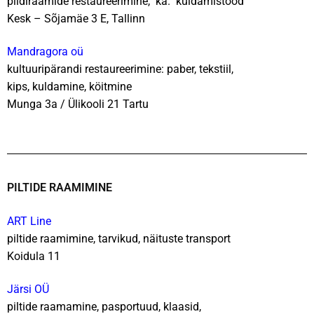
pildiraamide restaureerimine, ka. kuldamistööd
Kesk – Sõjamäe 3 E, Tallinn
Mandragora oü
kultuuripärandi restaureerimine: paber, tekstiil,
kips,
kuldamine, köitmine
Munga 3a / Ülikooli 21 Tartu
PILTIDE RAAMIMINE
ART Line
piltide raamimine, tarvikud, näituste transport
Koidula 11
Järsi OÜ
piltide raamamine,
pasportuud,
klaasid,