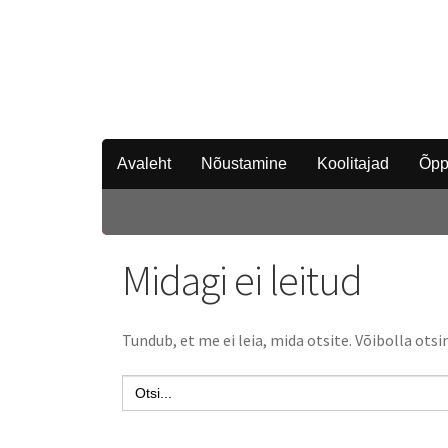
Avaleht
Nõustamine
Koolitajad
Õpp
Midagi ei leitud
Tundub, et me ei leia, mida otsite. Võibolla ot
Search
for: