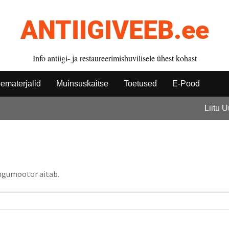
ANTIIGIVEEB.ee
Info antiigi- ja restaureerimishuvilisele ühest kohast
ematerjalid
Muinsuskaitse
Toetused
E-Pood
Liitu 
singumootor aitab.