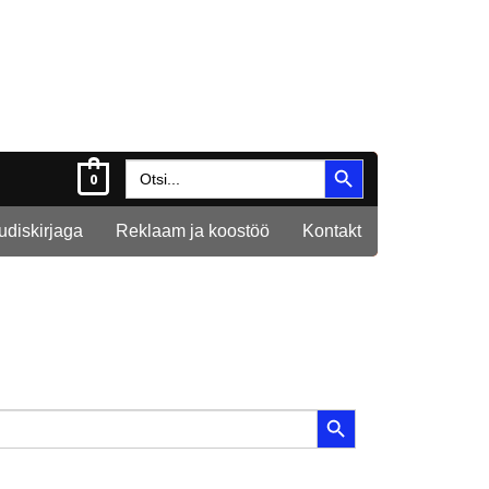
Search Button
Search
0
for:
Uudiskirjaga
Reklaam ja koostöö
Kontakt
Search Button