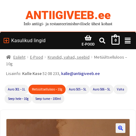
ANTIIGIVEEB.ee
Info antiigi- ja restaureerimishuvilisele ühest kohast
Kasulikud lingid
0
E-POOD
Esileht
E-Pood
Krundid, vahad, seebid
Metüültselluloos –
10g
Lisainfo:
Kalle Kase
52 08 233,
kalle@antiigiveeb.ee
Auro 301 – 1L
Metüültselluloos – 10g
Auro 505 – 5L
Auro 506 – 5L
Vaha
Seep hele – 10g
Seep tume – 100ml