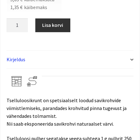
1,35
€
käibemaks
Lisa korvi
Kirjeldus
Tselluloosikrunt on spetsiaalselt loodud savikrohvide
viimistlemiseks, parandades krohvitud pinna tugevust ja
vähendades tolmamist.
Nii saab eksponeerida savikrohvi naturaalset värvi.
Tselluloosi pulber segatakse veega suhtega 1 g pulbrit 250