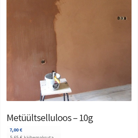
Metüültselluloos – 10g
7,00
€
5,65
€
käibemaksuta