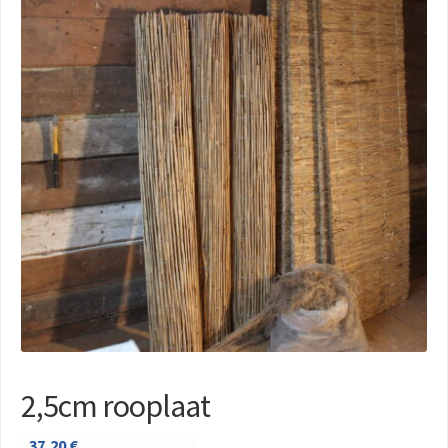
2,5cm rooplaat
37,20
€