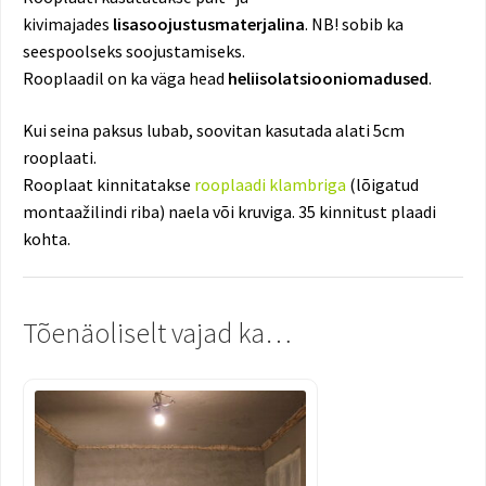
kivimajades
lisasoojustusmaterjalina
. NB! sobib ka
seespoolseks soojustamiseks.
Rooplaadil on ka väga head
heliisolatsiooniomadused
.
Kui seina paksus lubab, soovitan kasutada alati 5cm
rooplaati.
Rooplaat kinnitatakse
rooplaadi klambriga
(lõigatud
montaažilindi riba) naela või kruviga. 35 kinnitust plaadi
kohta.
Tõenäoliselt vajad ka…