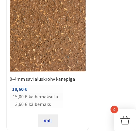
0-4mm savi aluskrohv kanepiga
18,60
€
15,00
€
käibemaksuta
3,60
€
käibemaks
0
Sinu
Vali