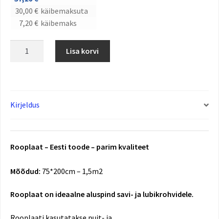
30,00
€
käibemaksuta
7,20
€
käibemaks
Lisa korvi
Kirjeldus
Rooplaat – Eesti toode – parim kvaliteet
Mõõdud:
75*200cm – 1,5m2
Rooplaat on ideaalne aluspind savi- ja lubikrohvidele.
Rooplaati kasutatakse puit- ja