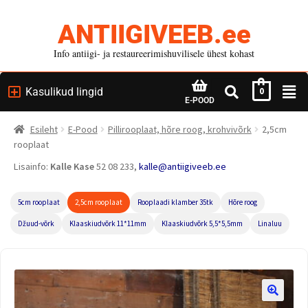
ANTIIGIVEEB.ee
Info antiigi- ja restaureerimishuvilisele ühest kohast
Kasulikud lingid
0
E-POOD
Esileht
E-Pood
Pillirooplaat, hõre roog, krohvivõrk
2,5cm
rooplaat
Lisainfo:
Kalle Kase
52 08 233,
kalle@antiigiveeb.ee
5cm rooplaat
2,5cm rooplaat
Rooplaadi klamber 35tk
Hõre roog
Džuud-võrk
Klaaskiudvõrk 11*11mm
Klaaskiudvõrk 5,5*5,5mm
Linaluu