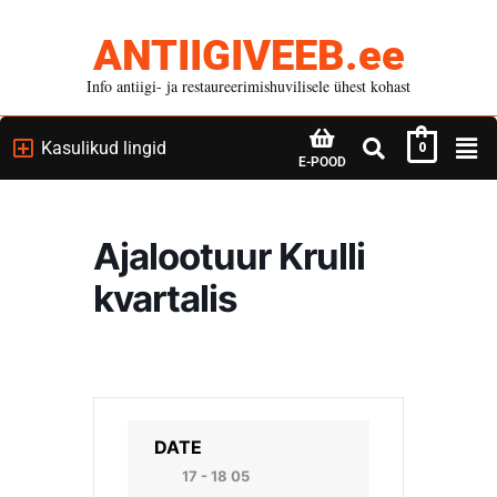
ANTIIGIVEEB.ee
Info antiigi- ja restaureerimishuvilisele ühest kohast
Kasulikud lingid
0
E-POOD
Ajalootuur Krulli
kvartalis
DATE
17 - 18 05