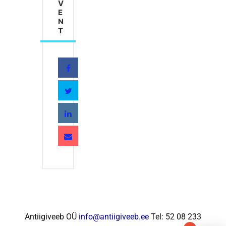
V
E
N
T
Antiigiveeb OÜ
info@antiigiveeb.ee
Tel: 52 08 233