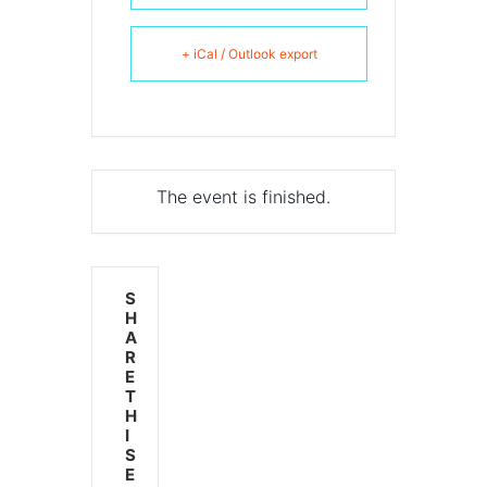
+ iCal / Outlook export
The event is finished.
S
H
A
R
E
T
H
I
S
E