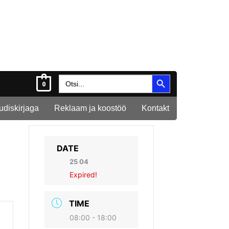
Search Button
Search
0
for:
Uudiskirjaga
Reklaam ja koostöö
Kontakt
DATE
25 04
Expired!
TIME
08:00 - 18:00