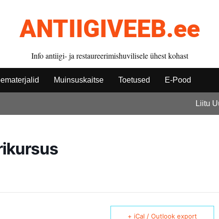
ANTIIGIVEEB.ee
Info antiigi- ja restaureerimishuvilisele ühest kohast
ematerjalid
Muinsuskaitse
Toetused
E-Pood
Liitu 
rikursus
+ iCal / Outlook export