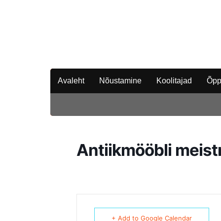
Avaleht
Nõustamine
Koolitajad
Õpp
Antiikmööbli meist
+ Add to Google Calendar