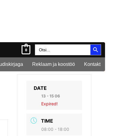
Search Button
Search
0
for:
Uudiskirjaga
Reklaam ja koostöö
Kontakt
DATE
13 - 15 06
Expired!
TIME
08:00 - 18:00