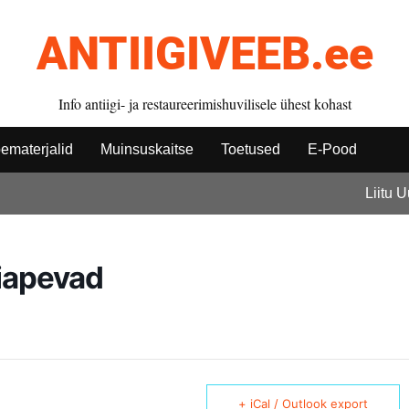
ANTIIGIVEEB.ee
Info antiigi- ja restaureerimishuvilisele ühest kohast
ematerjalid
Muinsuskaitse
Toetused
E-Pood
Liitu 
iapevad
+ iCal / Outlook export