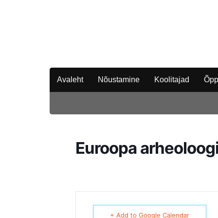
Avaleht
Nõustamine
Koolitajad
Õpp
Euroopa arheoloog
+ Add to Google Calendar