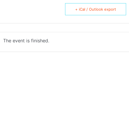
+ iCal / Outlook export
The event is finished.