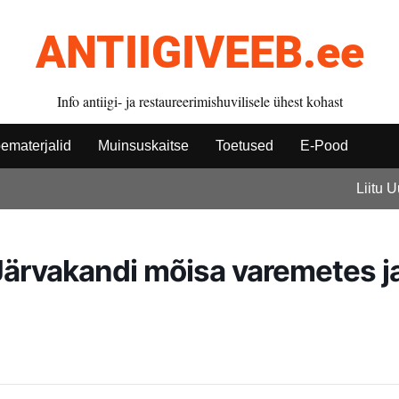
ANTIIGIVEEB.ee
Info antiigi- ja restaureerimishuvilisele ühest kohast
ematerjalid
Muinsuskaitse
Toetused
E-Pood
Liitu 
rvakandi mõisa varemetes j