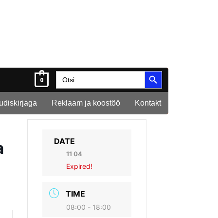
Search Button
Search
0
for:
Uudiskirjaga
Reklaam ja koostöö
Kontakt
DATE
a
11 04
Expired!
TIME
08:00 - 18:00