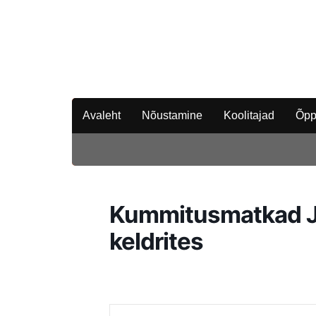
Avaleht
Nõustamine
Koolitajad
Õpp
Kummitusmatkad Jä
keldrites