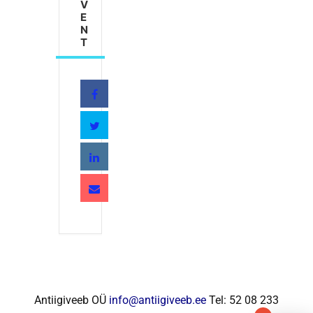
V
E
N
T
Antiigiveeb OÜ
info@antiigiveeb.ee
Tel: 52 08 233