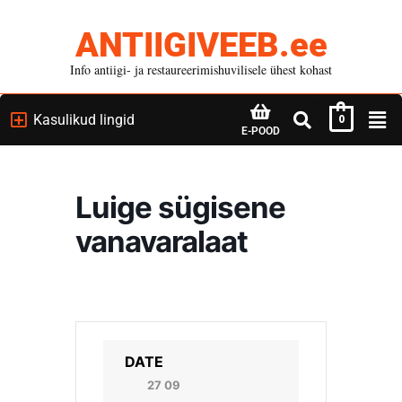
ANTIIGIVEEB.ee
Info antiigi- ja restaureerimishuvilisele ühest kohast
Kasulikud lingid
0
E-POOD
Luige sügisene
vanavaralaat
DATE
27 09