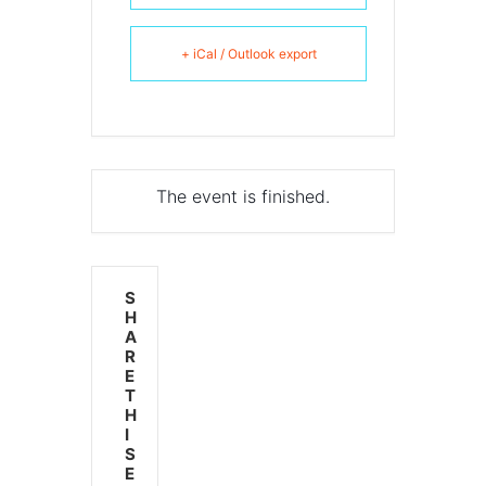
+ iCal / Outlook export
The event is finished.
S
H
A
R
E
T
H
I
S
E