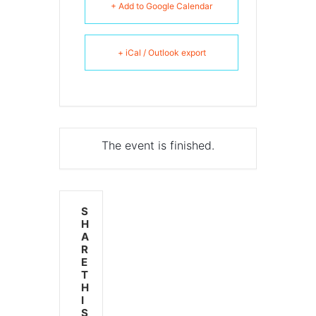
+ Add to Google Calendar
+ iCal / Outlook export
The event is finished.
S
H
A
R
E
T
H
I
S