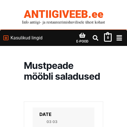
ANTIIGIVEEB.ee
Info antiigi- ja restaureerimishuvilisele ühest kohast
Kasulikud lingid
0
E-POOD
Mustpeade
mööbli saladused
DATE
03 03