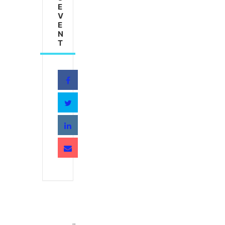
E
V
E
N
T