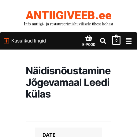
ANTIIGIVEEB.ee
Info antiigi- ja restaureerimishuvilisele ühest kohast
Kasulikud lingid
0
E-POOD
Näidisnõustamine
Jõgevamaal Leedi
külas
DATE