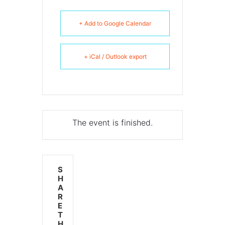
+ Add to Google Calendar
+ iCal / Outlook export
The event is finished.
S
H
A
R
E
T
H