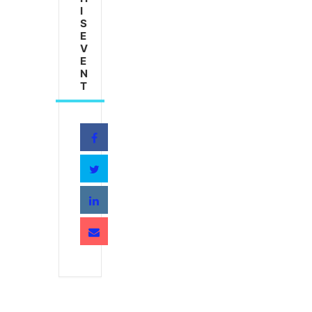
I
S
E
V
E
N
T