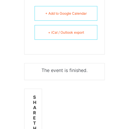
+ Add to Google Calendar
+ iCal / Outlook export
The event is finished.
S
H
A
R
E
T
H