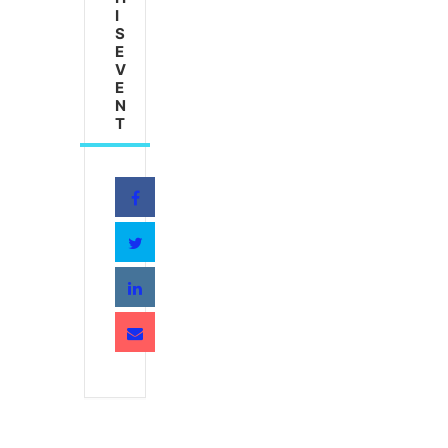
I
S
E
V
E
N
T