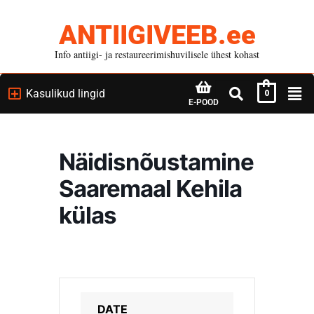
ANTIIGIVEEB.ee
Info antiigi- ja restaureerimishuvilisele ühest kohast
Kasulikud lingid
0
E-POOD
Näidisnõustamine
Saaremaal Kehila
külas
DATE