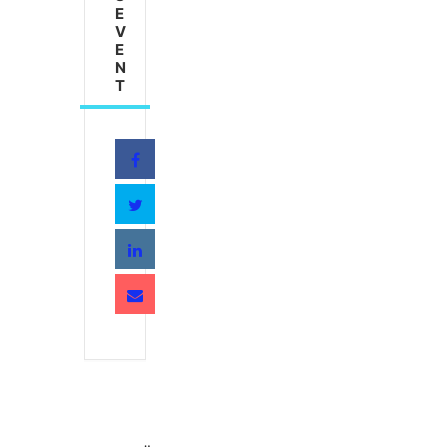
E
V
E
N
T