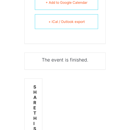
+ Add to Google Calendar
+ iCal / Outlook export
The event is finished.
S
H
A
R
E
T
H
I
S