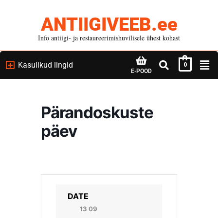
ANTIIGIVEEB.ee
Info antiigi- ja restaureerimishuvilisele ühest kohast
Kasulikud lingid
0
E-POOD
Pärandoskuste
päev
DATE
13 09