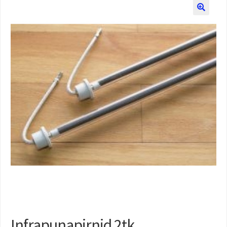
Infrapunapirnid 2tk