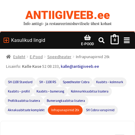
ANTIIGIVEEB.ee
Info antiigi- ja restaureerimishuvilisele ühest kohast
Kasulikud lingid
0
E-POOD
Esileht
E-Pood
Speedheater
Infrapunapirnid 2tk
Lisainfo:
Kalle Kase
52 08 233,
kalle@antiigiveeb.ee
SH-1100 Standard
SH – 1100 RS
Speedheater Cobra
Kaabits – kolmnurk
Kaabits – profiil
Kaabits – bumerang
Kolmnurkkaabitsa lisatera
Profiilkaabitsa lisatera
Bumerangkaabitsa lisatera
Aknakaabitsate komplekt
Infrapunapirnid 2tk
SH Cobra varupirnid