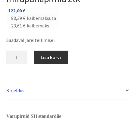
122,00
€
98,39
€
käibemaksuta
23,61
€
käibemaks
Saadaval järeltellimisel
Lisa korvi
Kirjeldus
Varupirnid SH standardile