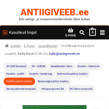
ANTIIGIVEEB.ee
Info antiigi- ja restaureerimishuvilisele ühest kohast
Kasulikud lingid
0
E-POOD
Esileht
E-Pood
Speedheater
Profiilkaabitsa lisatera
Lisainfo:
Kalle Kase
52 08 233,
kalle@antiigiveeb.ee
SH-1100 Standard
SH – 1100 RS
Speedheater Cobra
Kaabits – kolmnurk
Kaabits – profiil
Kaabits – bumerang
Kolmnurkkaabitsa lisatera
Profiilkaabitsa lisatera
Bumerangkaabitsa lisatera
Aknakaabitsate komplekt
Infrapunapirnid 2tk
SH Cobra varupirnid