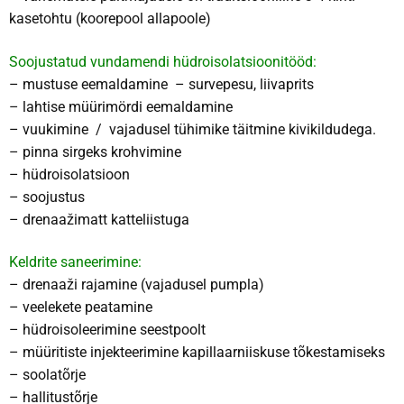
kasetohtu (koorepool allapoole)
Soojustatud vundamendi hüdroisolatsioonitööd:
– mustuse eemaldamine – survepesu, liivaprits
– lahtise müürimördi eemaldamine
– vuukimine / vajadusel tühimike täitmine kivikildudega.
– pinna sirgeks krohvimine
– hüdroisolatsioon
– soojustus
– drenaažimatt katteliistuga
Keldrite saneerimine:
– drenaaži rajamine (vajadusel pumpla)
– veelekete peatamine
– hüdroisoleerimine seestpoolt
– müüritiste injekteerimine kapillaarniiskuse tõkestamiseks
– soolatõrje
– hallitustõrje