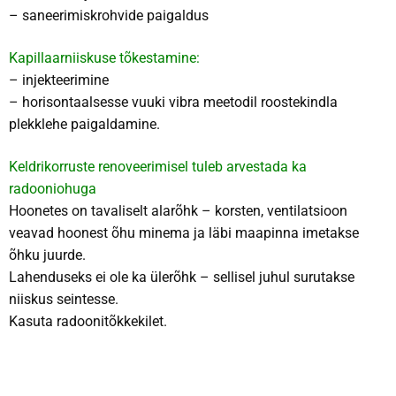
– saneerimiskrohvide paigaldus
Kapillaarniiskuse tõkestamine:
– injekteerimine
– horisontaalsesse vuuki vibra meetodil roostekindla
plekklehe paigaldamine.
Keldrikorruste renoveerimisel tuleb arvestada ka
radooniohuga
Hoonetes on tavaliselt alarõhk – korsten, ventilatsioon
veavad hoonest õhu minema ja läbi maapinna imetakse
õhku juurde.
Lahenduseks ei ole ka ülerõhk – sellisel juhul surutakse
niiskus seintesse.
Kasuta radoonitõkkekilet.