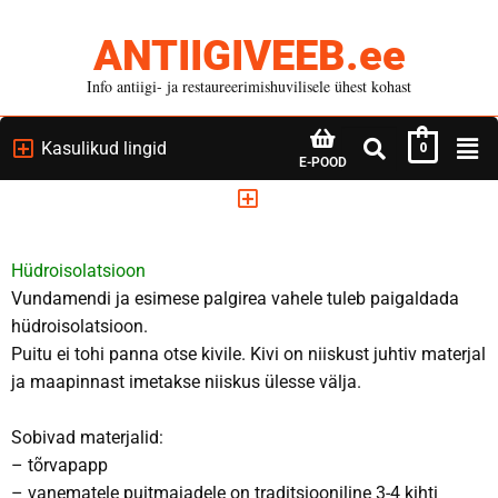
ANTIIGIVEEB.ee
Info antiigi- ja restaureerimishuvilisele ühest kohast
Kasulikud lingid
0
E-POOD
Hüdroisolatsioon
Vundamendi ja esimese palgirea vahele tuleb paigaldada
hüdroisolatsioon.
Puitu ei tohi panna otse kivile. Kivi on niiskust juhtiv materjal
ja maapinnast imetakse niiskus ülesse välja.
Sobivad materjalid:
– tõrvapapp
– vanematele puitmajadele on traditsiooniline 3-4 kihti